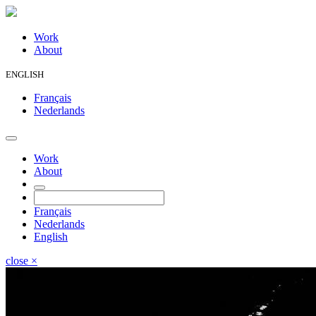
Work
About
ENGLISH
Français
Nederlands
Work
About
Français
Nederlands
English
close
×